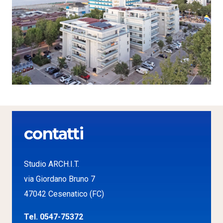
contatti
Studio ARCH.I.T.
via Giordano Bruno 7
47042 Cesenatico (FC)
Tel. 0547-75372