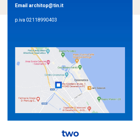
Email
architop@tin.it
p.iva 02118990403
two