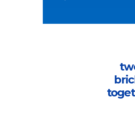
tw
bric
toge