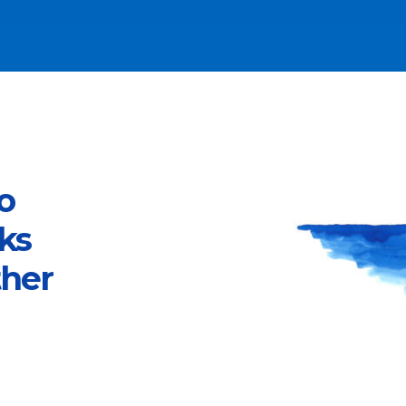
o
ks
ther